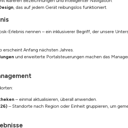
mit klareren Bezeichnungen und intelligenter Navigation.
 Design
, das auf jedem Gerät reibungslos funktioniert.
nis
iosk-Erlebnis nennen – ein inklusiverer Begriff, der unsere Unt
p erscheint Anfang nächsten Jahres.
lungen
und erweiterte Portalsteuerungen machen das Managem
Management
dorten:
otheken
– einmal aktualisieren, überall anwenden.
026)
– Standorte nach Region oder Einheit gruppieren, um geme
lebnisse