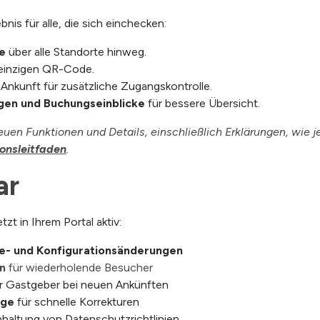
bnis für alle, die sich einchecken:
e
über alle Standorte hinweg.
 einzigen QR-Code.
 Ankunft für zusätzliche Zugangskontrolle.
gen und Buchungseinblicke
für bessere Übersicht.
neuen Funktionen und Details, einschließlich Erklärungen, wie 
onsleitfaden
.
ar
t in Ihrem Portal aktiv:
e- und Konfigurationsänderungen
n
für wiederholende Besucher
r Gastgeber bei neuen Ankünften
äge
für schnelle Korrekturen
nhaltung von Datenschutzrichtlinien