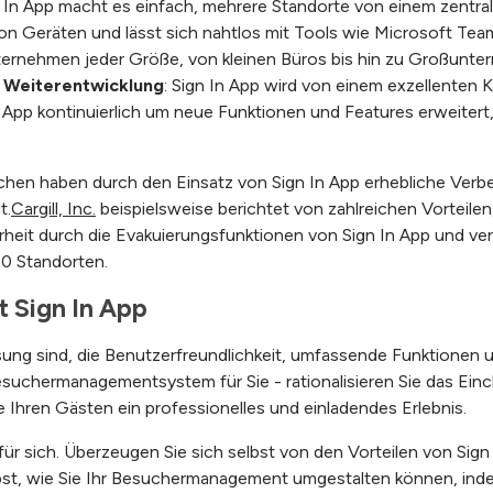
n In App macht es einfach, mehrere Standorte von einem zentral
on Geräten und lässt sich nahtlos mit Tools wie Microsoft Te
Unternehmen jeder Größe, von kleinen Büros bis hin zu Großunt
e Weiterentwicklung
: Sign In App wird von einem exzellenten
 App kontinuierlich um neue Funktionen und Features erweitert,
en haben durch den Einsatz von Sign In App erhebliche Verbe
t.
Cargill, Inc.
beispielsweise
berichtet von
zahlreichen Vorteilen
erheit durch die Evakuierungsfunktionen von Sign In App und ve
0 Standorten.
t Sign In App
ung sind, die Benutzerfreundlichkeit, umfassende Funktionen un
suchermanagementsystem für Sie - rationalisieren Sie das Ein
e Ihren Gästen ein professionelles und einladendes Erlebnis.
ür sich. Überzeugen Sie sich selbst von den Vorteilen von Sign
bst, wie Sie Ihr Besuchermanagement umgestalten können, inde