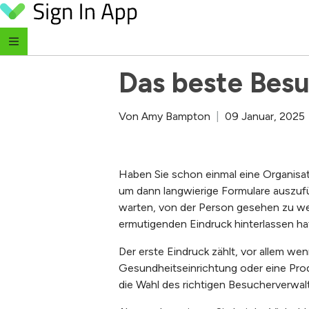
Skip to content
‹ Zurück zum Blog
Das beste Bes
Von
Amy Bampton
|
09 Januar, 2025
Haben Sie schon einmal eine Organisat
um dann langwierige Formulare auszufü
warten, von der Person gesehen zu wer
ermutigenden Eindruck hinterlassen ha
Der erste Eindruck zählt, vor allem we
Gesundheitseinrichtung oder eine Prod
die Wahl des richtigen Besucherverwa