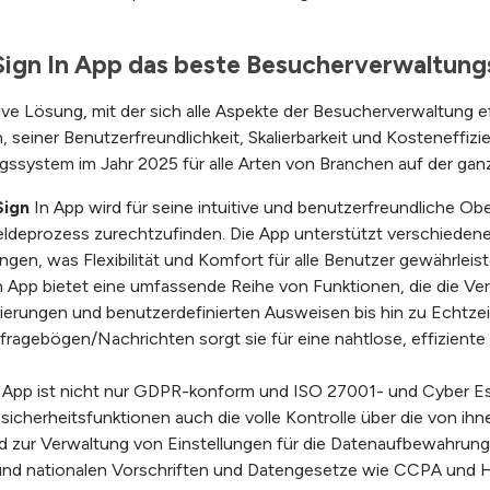
Sign In App das beste Besucherverwaltung
ive Lösung, mit der sich alle Aspekte der Besucherverwaltung ef
 seiner Benutzerfreundlichkeit, Skalierbarkeit und Kosteneffizie
gssystem im Jahr 2025 für alle Arten von Branchen auf der gan
Sign
In App wird für seine intuitive und benutzerfreundliche Ob
meldeprozess zurechtzufinden. Die App unterstützt verschiede
en, was Flexibilität und Komfort für alle Benutzer gewährleist
n App bietet eine umfassende Reihe von Funktionen, die die V
trierungen und benutzerdefinierten Ausweisen bis hin zu Echt
ragebögen/Nachrichten sorgt sie für eine nahtlose, effiziente 
In App ist nicht nur GDPR-konform und ISO 27001- und Cyber Esse
icherheitsfunktionen auch die volle Kontrolle über die von ihn
d zur Verwaltung von Einstellungen für die Datenaufbewahrung,
und nationalen Vorschriften und Datengesetze wie CCPA und H