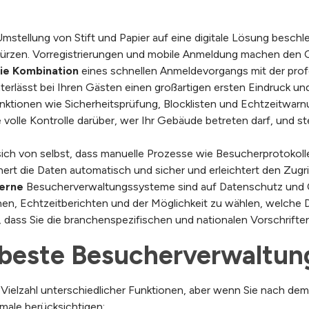
Umstellung von Stift und Papier auf eine digitale Lösung besc
rkürzen. Vorregistrierungen und mobile Anmeldung machen den
ie Kombination
eines schnellen Anmeldevorgangs mit der prof
nterlässt bei Ihren Gästen einen großartigen ersten Eindruck und
nktionen wie Sicherheitsprüfung, Blocklisten und Echtzeitwarn
le Kontrolle darüber, wer Ihr Gebäude betreten darf, und ste
sich von selbst, dass manuelle Prozesse wie Besucherprotokol
chert die Daten automatisch und sicher und erleichtert den Zugri
erne
Besucherverwaltungssysteme sind auf Datenschutz und C
en, Echtzeitberichten und der Möglichkeit zu wählen, welche 
, dass Sie die branchenspezifischen und nationalen Vorschriften
beste Besucherverwaltun
ielzahl unterschiedlicher Funktionen, aber wenn Sie nach d
male berücksichtigen: