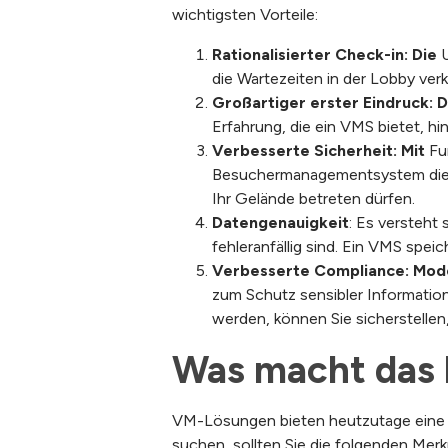
wichtigsten Vorteile:
Rationalisierter Check-in:
Die
die Wartezeiten in der Lobby ve
Großartiger erster Eindruck:
D
Erfahrung, die ein VMS bietet, hi
Verbesserte Sicherheit:
Mit
Fu
Besuchermanagementsystem die vol
Ihr Gelände betreten dürfen.
Datengenauigkeit
:
Es
versteht 
fehleranfällig sind. Ein VMS spei
Verbesserte Compliance:
Mod
zum Schutz sensibler Information
werden, können Sie sicherstellen
Was macht das 
VM-Lösungen bieten heutzutage eine V
suchen, sollten Sie die folgenden Merk