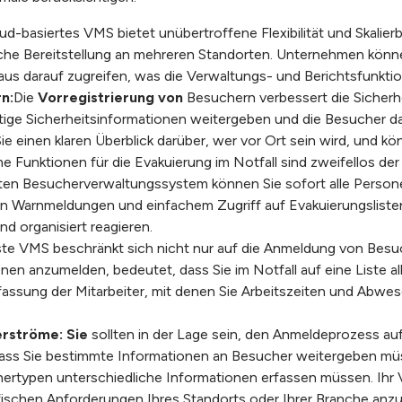
ud-basiertes VMS bietet unübertroffene Flexibilität und Skalierb
che Bereitstellung an mehreren Standorten. Unternehmen könn
 aus darauf zugreifen, was die Verwaltungs- und Berichtsfunkti
n:
Die
Vorregistrierung von
Besuchern verbessert die Sicherhei
tige Sicherheitsinformationen weitergeben und die Besucher daz
ie einen klaren Überblick darüber, wer vor Ort sein wird, und 
me
Funktionen für die Evakuierung im Notfall sind zweifellos de
sten Besucherverwaltungssystem können Sie sofort alle Persone
n Warnmeldungen und einfachem Zugriff auf Evakuierungsliste
und organisiert reagieren.
te VMS beschränkt sich nicht nur auf die Anmeldung von Besuch
n anzumelden, bedeutet, dass Sie im Notfall auf eine Liste al
fassung der Mitarbeiter, mit denen Sie Arbeitszeiten und Abwe
erströme:
Sie
sollten in der Lage sein, den Anmeldeprozess a
dass Sie bestimmte Informationen an Besucher weitergeben müss
ertypen unterschiedliche Informationen erfassen müssen. Ihr VMS
fischen Anforderungen Ihres Standorts oder Ihrer Branche anz