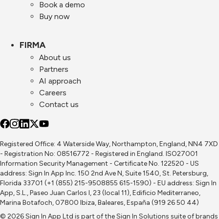
Book a demo
Buy now
FIRMA
About us
Partners
AI approach
Careers
Contact us
Registered Office: 4 Waterside Way, Northampton, England, NN4 7XD
- Registration No: 08516772 - Registered in England. ISO27001
Information Security Management - Certificate No. 122520 - US
address: Sign In App Inc. 150 2nd Ave N, Suite 1540, St. Petersburg,
Florida 33701 (+1 (855) 215-9508855 615-1590) - EU address: Sign In
App, S.L., Paseo Juan Carlos I, 23 (local 11), Edificio Mediterraneo,
Marina Botafoch, 07800 Ibiza, Baleares, España (919 26 50 44)
© 2026 Sign In App Ltd is part of the
Sign In Solutions
suite of brands