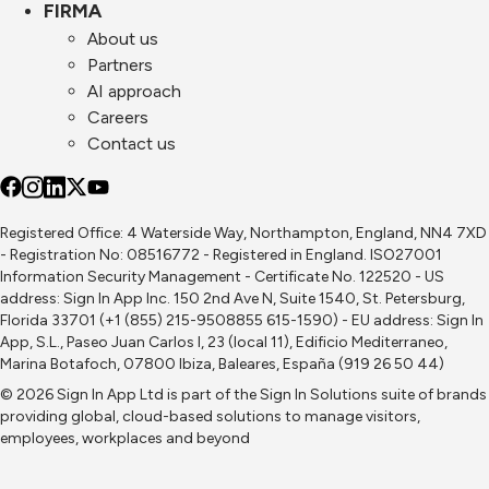
FIRMA
About us
Partners
AI approach
Careers
Contact us
Registered Office: 4 Waterside Way, Northampton, England, NN4 7XD
- Registration No: 08516772 - Registered in England. ISO27001
Information Security Management - Certificate No. 122520 - US
address: Sign In App Inc. 150 2nd Ave N, Suite 1540, St. Petersburg,
Florida 33701 (+1 (855) 215-9508855 615-1590) - EU address: Sign In
App, S.L., Paseo Juan Carlos I, 23 (local 11), Edificio Mediterraneo,
Marina Botafoch, 07800 Ibiza, Baleares, España (919 26 50 44)
© 2026 Sign In App Ltd is part of the
Sign In Solutions
suite of brands
providing global, cloud-based solutions to manage visitors,
employees, workplaces and beyond