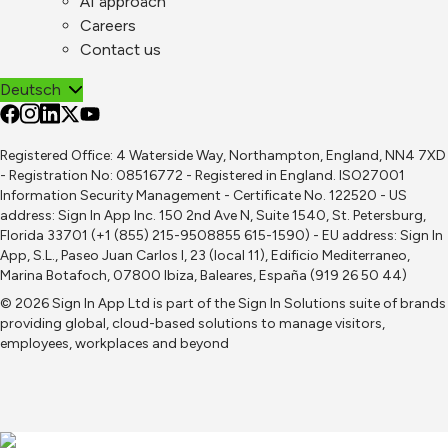
AI approach
Careers
Contact us
Deutsch
Registered Office: 4 Waterside Way, Northampton, England, NN4 7XD
- Registration No: 08516772 - Registered in England. ISO27001
Information Security Management - Certificate No. 122520 - US
address: Sign In App Inc. 150 2nd Ave N, Suite 1540, St. Petersburg,
Florida 33701 (+1 (855) 215-9508855 615-1590) - EU address: Sign In
App, S.L., Paseo Juan Carlos I, 23 (local 11), Edificio Mediterraneo,
Marina Botafoch, 07800 Ibiza, Baleares, España (919 26 50 44)
© 2026 Sign In App Ltd is part of the
Sign In Solutions
suite of brands
providing global, cloud-based solutions to manage visitors,
employees, workplaces and beyond