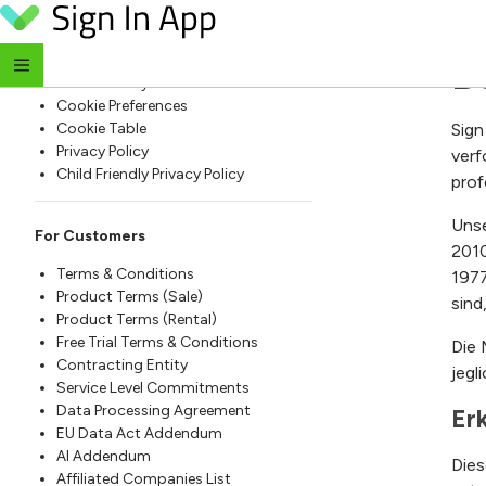
E
Skip to content
For Everyone
B
Website Terms of Use
Cookie Policy
Cookie Preferences
Cookie Table
Sign
Privacy Policy
verf
Child Friendly Privacy Policy
prof
Unse
For Customers
2010
Terms & Conditions
1977
Product Terms (Sale)
sind
Product Terms (Rental)
Free Trial Terms & Conditions
Die 
Contracting Entity
jegl
Service Level Commitments
Data Processing Agreement
Er
EU Data Act Addendum
AI Addendum
Dies
Affiliated Companies List