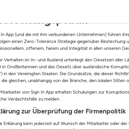
rklärung zur Antikorruptio
estechungspolitik
 In App (und die mit ihm verbundenen Unternehmen) führen ihre
olgen einen Zero-Tolerance Strategie gegenüber Bestechung und
essionellem, offenem, fairem und Integrität in allen unseren G
r Verhalten im In- und Ausland unterliegt den Gesetzen aller Län
 in Großbritannien und das Gesetz über ausländische Korruptio
) in den Vereinigten Staaten. Die Grundsätze, die dieser Richtlin
, die gleichen, unabhängig von der Branche, den lokalen Sitten
Mitarbeiter von Sign In App erhalten Schulungen zur Korruptio
iche Verdachtsfälle zu melden.
klärung zur Überprüfung der Firmenpolitik
e Erklärung kann jederzeit auf Wunsch der Mitarbeiter oder de