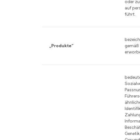
oder zu
auf pe
führt.
bezeic
„Produkte“
gemäß 
erworb
bedeute
Sozial
Passnu
Führer
ähnlich
Identif
Zahlun
Informa
Beschäf
Genetik
Gesundh