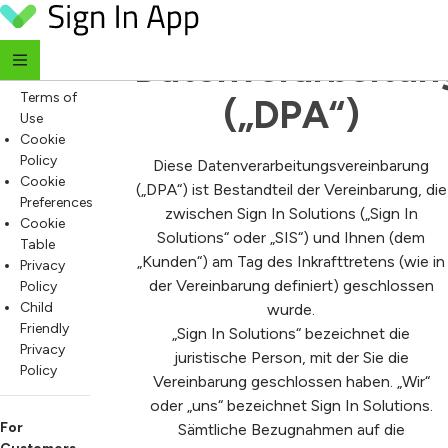
Globale 
Skip to content
For
Everyone
Datenverarbeitun
Website
Terms of
(„DPA“)
Use
Cookie
Policy
Diese Datenverarbeitungsvereinbarung
Cookie
(„DPA“) ist Bestandteil der Vereinbarung, die
Preferences
zwischen Sign In Solutions („Sign In
Cookie
Solutions“ oder „SIS“) und Ihnen (dem
Table
„Kunden“) am Tag des Inkrafttretens (wie in
Privacy
der Vereinbarung definiert) geschlossen
Policy
Child
wurde.
Friendly
„Sign In Solutions“ bezeichnet die
Privacy
juristische Person, mit der Sie die
Policy
Vereinbarung geschlossen haben. „Wir“
oder „uns“ bezeichnet Sign In Solutions.
For
Sämtliche Bezugnahmen auf die