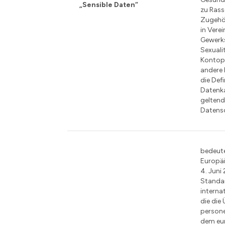
„Sensible Daten“
zu Rass
Zugehör
in Vere
Gewerk
Sexualit
Kontopa
andere 
die Def
Datenk
gelten
Datensc
bedeute
Europä
4. Juni
Standar
interna
die die
person
dem eu