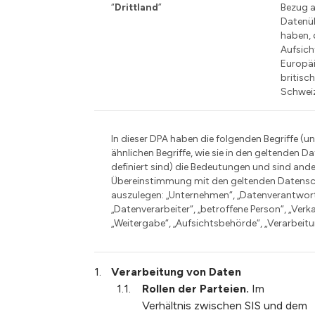
“
Drittland
”
Bezug 
Datenüb
haben, 
Aufsich
Europä
britisc
Schweiz
In dieser DPA haben die folgenden Begriffe (u
ähnlichen Begriffe, wie sie in den geltenden
definiert sind) die Bedeutungen und sind ande
Übereinstimmung mit den geltenden Datens
auszulegen: „Unternehmen“, „Datenverantwort
„Datenverarbeiter“, „betroffene Person“, „Verkau
„Weitergabe“, „Aufsichtsbehörde“, „Verarbeit
Verarbeitung von Daten
Rollen der Parteien.
Im
Verhältnis zwischen SIS und dem