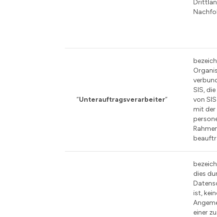
Drittlän
Nachfolg
bezeich
Organis
verbun
SIS, di
“
Unterauftragsverarbeiter
”
von SI
mit der
person
Rahmen
beauftr
bezeich
dies du
Datens
ist, kein
Angeme
einer z