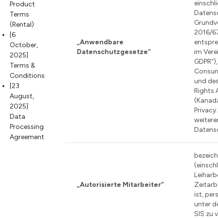
einschl
Product
Datens
Terms
Grundv
(Rental)
2016/6
[6
„Anwendbare
entspre
October,
Datenschutzgesetze“
im Vere
2025]
GDPR“),
Terms &
Consume
Conditions
und des
[23
Rights 
August,
(Kanada
2025]
Privacy
Data
weitere
Processing
Datens
Agreement
bezeich
(einschl
Leiharb
„Autorisierte Mitarbeiter“
Zeitarb
ist, pe
unter d
SIS zu 