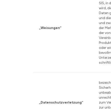
SIS, in
wird, d
Daten 
und die
und zw
„Weisungen“
der Mer
der von
Vereinb
Produk
oder wi
bevoll
Unterze
schriftl
bezeich
Sicherh
unbeab
unrech
„Datenschutzverletzung“
zum Ver
zur un