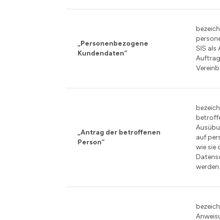
bezeich
person
„Personenbezogene
SIS als
Kundendaten“
Auftra
Vereinb
bezeich
betroff
Ausübun
„Antrag der betroffenen
auf pe
Person“
wie sie
Datens
werden
bezeich
Anweis