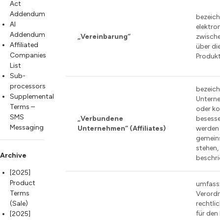
Act
Addendum
bezeich
AI
elektro
Addendum
„Vereinbarung“
zwisch
Affiliated
über di
Companies
Produkt
List
Sub-
processors
bezeich
Supplemental
Unterne
Terms –
oder ko
SMS
„Verbundene
besesse
Messaging
Unternehmen“ (Affiliates)
werden 
gemeins
stehen,
Archive
beschri
[2025]
Product
umfasst
Terms
Verord
(Sale)
rechtli
für den
[2025]