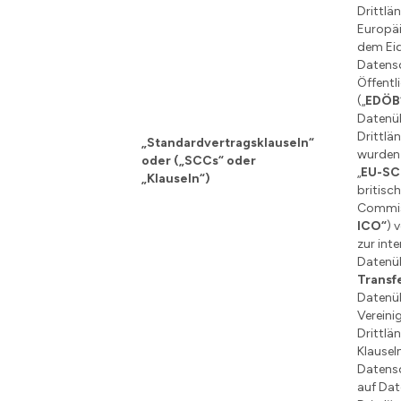
Drittlä
Europä
dem Ei
Datens
Öffentl
(„
EDÖB
Datenü
Drittl
„Standardvertragsklauseln“
wurden
oder („SCCs“ oder
„
EU-SC
„Klauseln“)
britisc
Commiss
ICO“
) 
zur int
Datenü
Trans
Datenü
Vereini
Drittlän
Klauseln
Datens
auf Dat