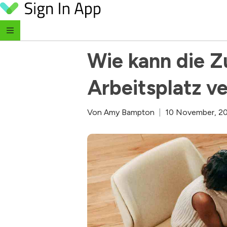
Skip to content
‹ Zurück zum Blog
Wie kann die Z
Arbeitsplatz v
Von
Amy Bampton
|
10 November, 2