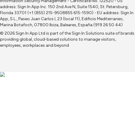
Information Security Management - Certificate No. 122520 - US
address: Sign In App Inc. 150 2nd Ave N, Suite 1540, St. Petersburg,
Florida 33701 (+1 (855) 215-9508855 615-1590) - EU address: Sign In
App, S.L., Paseo Juan Carlos I, 23 (local 11), Edificio Mediterraneo,
Marina Botafoch, 07800 Ibiza, Baleares, España (919 26 50 44)
© 2026 Sign In App Ltd is part of the
Sign In Solutions
suite of brands
providing global, cloud-based solutions to manage visitors,
employees, workplaces and beyond