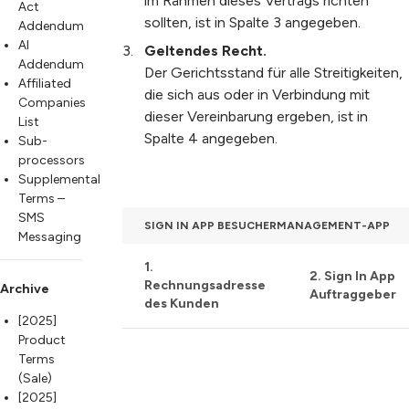
im Rahmen dieses Vertrags richten
Act
sollten, ist in Spalte 3 angegeben.
Addendum
AI
Geltendes Recht
.
Addendum
Der Gerichtsstand für alle Streitigkeiten,
Affiliated
die sich aus oder in Verbindung mit
Companies
dieser Vereinbarung ergeben, ist in
List
Spalte 4 angegeben.
Sub-
processors
Supplemental
Terms –
SMS
SIGN IN APP BESUCHERMANAGEMENT-APP
Messaging
1.
2. Sign In App
Rechnungsadresse
Archive
Auftraggeber
des Kunden
[2025]
Product
Terms
(Sale)
[2025]