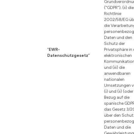
Grundverordnu
("GDPR"); (ii) die
Richtlinie
2002/58/EG üb
die Verarbeitun
personenbezog
Daten und den
Schutz der
"
EWR-
Privatsphäre in 
Datenschutzgesetz
"
elektronischen
Kommunikation
und (iii) die
anwendbaren
nationalen
Umsetzungen 
(i) und (ii) (ode
Bezug auf die
spanische GDP
das Gesetz 3/2
über den Schut
personenbezog
Daten und die
Gewährleistun