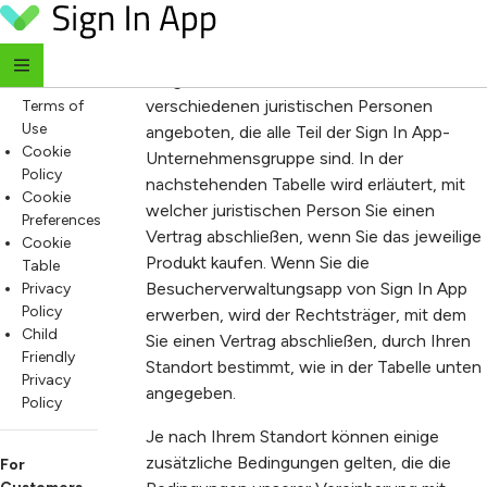
Auftraggeber
Skip to content
For
Everyone
Einige unserer Produkte werden von
Website
verschiedenen juristischen Personen
Terms of
Use
angeboten, die alle Teil der Sign In App-
Cookie
Unternehmensgruppe sind. In der
Policy
nachstehenden Tabelle wird erläutert, mit
Cookie
welcher juristischen Person Sie einen
Preferences
Vertrag abschließen, wenn Sie das jeweilige
Cookie
Produkt kaufen. Wenn Sie die
Table
Besucherverwaltungsapp von Sign In App
Privacy
Policy
erwerben, wird der Rechtsträger, mit dem
Child
Sie einen Vertrag abschließen, durch Ihren
Friendly
Standort bestimmt, wie in der Tabelle unten
Privacy
angegeben.
Policy
Je nach Ihrem Standort können einige
zusätzliche Bedingungen gelten, die die
For