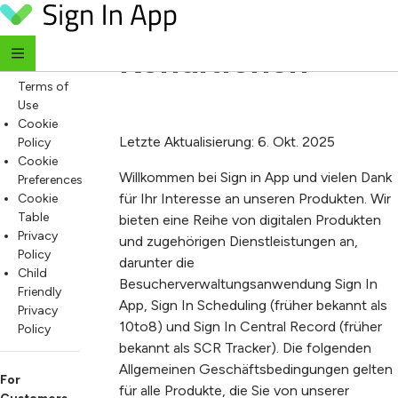
Bedingungen und 
Skip to content
For
Everyone
Konditionen
Website
Terms of
Use
Cookie
Letzte Aktualisierung: 6. Okt. 2025
Policy
Cookie
Willkommen bei Sign in App und vielen Dank
Preferences
für Ihr Interesse an unseren Produkten. Wir
Cookie
Table
bieten eine Reihe von digitalen Produkten
Privacy
und zugehörigen Dienstleistungen an,
Policy
darunter die
Child
Besucherverwaltungsanwendung Sign In
Friendly
App, Sign In Scheduling (früher bekannt als
Privacy
10to8) und Sign In Central Record (früher
Policy
bekannt als SCR Tracker). Die folgenden
Allgemeinen Geschäftsbedingungen gelten
For
für alle Produkte, die Sie von unserer