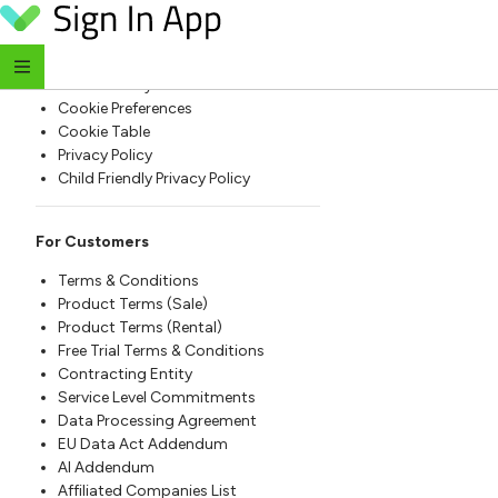
Skip to content
For Everyone
Website Terms of Use
Cookie Policy
Cookie Preferences
Cookie Table
Privacy Policy
Child Friendly Privacy Policy
For Customers
Terms & Conditions
Product Terms (Sale)
Product Terms (Rental)
Free Trial Terms & Conditions
Contracting Entity
Service Level Commitments
Data Processing Agreement
EU Data Act Addendum
AI Addendum
Affiliated Companies List