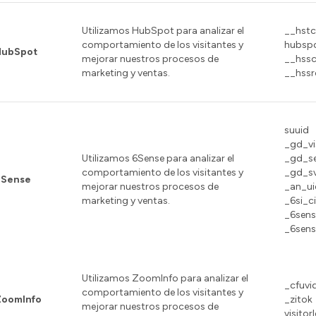
Utilizamos HubSpot para analizar el
__hstc
comportamiento de los visitantes y
hubsp
HubSpot
mejorar nuestros procesos de
__hss
marketing y ventas.
__hssr
suuid
_gd_vi
Utilizamos 6Sense para analizar el
_gd_se
comportamiento de los visitantes y
_gd_sv
6Sense
mejorar nuestros procesos de
_an_ui
marketing y ventas.
_6si_c
_6sens
_6sen
Utilizamos ZoomInfo para analizar el
_cfuvi
comportamiento de los visitantes y
ZoomInfo
_zitok
mejorar nuestros procesos de
visitor