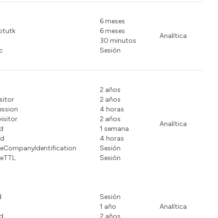
6 meses
otutk
6 meses
Analítica
c
30 minutos
c
Sesión
2 años
sitor
2 años
ssion
4 horas
isitor
2 años
Analítica
d
1 semana
id
4 horas
eCompanyIdentification
Sesión
seTTL
Sesión
d
Sesión
1 año
Analítica
Id
2 años