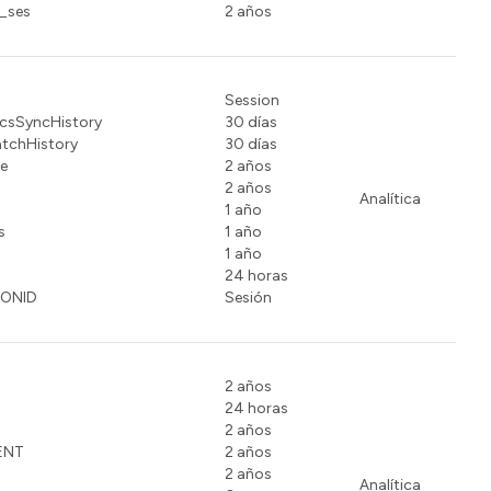
_ses
2 años
Session
icsSyncHistory
30 días
tchHistory
30 días
e
2 años
2 años
Analítica
1 año
s
1 año
1 año
24 horas
IONID
Sesión
2 años
24 horas
2 años
ENT
2 años
2 años
Analítica