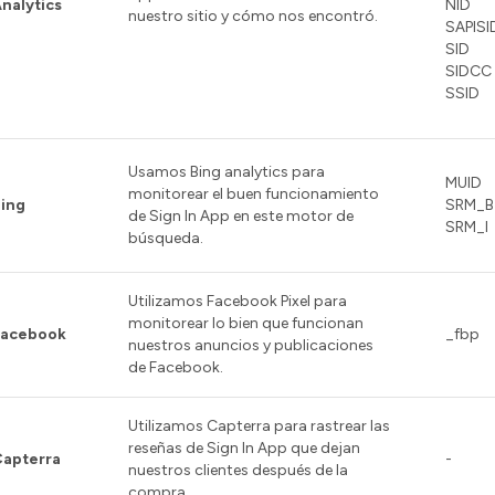
nalytics
NID
nuestro sitio y cómo nos encontró.
SAPISI
SID
SIDCC
SSID
Usamos Bing analytics para
MUID
monitorear el buen funcionamiento
ing
SRM_B
de Sign In App en este motor de
SRM_I
búsqueda.
Utilizamos Facebook Pixel para
monitorear lo bien que funcionan
Facebook
_fbp
nuestros anuncios y publicaciones
de Facebook.
Utilizamos Capterra para rastrear las
reseñas de Sign In App que dejan
apterra
-
nuestros clientes después de la
compra.