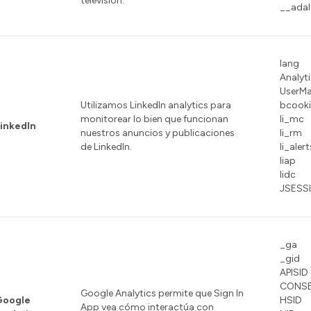
televisión.
__adal
lang
Analyt
UserMa
Utilizamos LinkedIn analytics para
bcooki
monitorear lo bien que funcionan
li_mc
inkedIn
nuestros anuncios y publicaciones
li_rm
de LinkedIn.
li_alert
liap
lidc
JSESS
_ga
_gid
APISID
CONS
Google Analytics permite que Sign In
Google
HSID
App vea cómo interactúa con