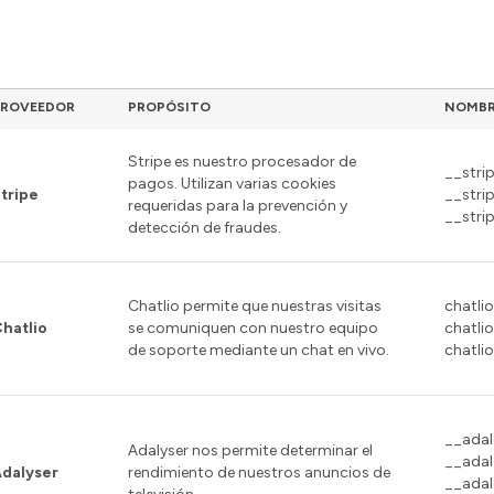
uestra tabla de cooki
PROVEEDOR
PROPÓSITO
NOMBR
Stripe es nuestro procesador de
__stri
pagos. Utilizan varias cookies
tripe
__stri
requeridas para la prevención y
__stri
detección de fraudes.
Chatlio permite que nuestras visitas
chatli
hatlio
se comuniquen con nuestro equipo
chatlio
de soporte mediante un chat en vivo.
chatli
__ada
Adalyser nos permite determinar el
__ada
dalyser
rendimiento de nuestros anuncios de
__adal