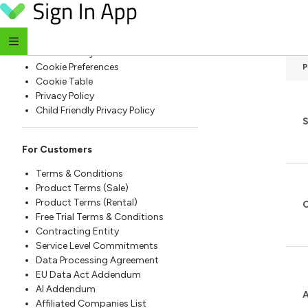
N
Skip to content
For Everyone
Website Terms of Use
Cookie Policy
Cookie Preferences
Cookie Table
Privacy Policy
Child Friendly Privacy Policy
S
For Customers
Terms & Conditions
Product Terms (Sale)
Product Terms (Rental)
C
Free Trial Terms & Conditions
Contracting Entity
Service Level Commitments
Data Processing Agreement
EU Data Act Addendum
AI Addendum
A
Affiliated Companies List