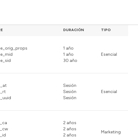
es
E
DURACIÓN
TIPO
pe_orig_props
1 año
pe_mid
1 año
Esencial
pe_sid
30 año
o_at
Sesión
_rt
Sesión
Esencial
o_uuid
Sesión
l_ca
2 años
l_cw
2 años
Marketing
_id
2 años