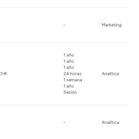
-
Marketing
1 año
1 año
1 año
CHK
24 horas
Analítica
1 semana
1 año
Sesión
-
Analítica