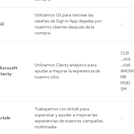
Utilizamos G2 para rastrear las
reseñas de Sign In App dejadas por
G2
-
nuestros clientes después de la
compra.
CLID
_clck
Utilizamos Clarity analytics para
_clsk
icrosoft
ayudar a mejorar la experiencia de
ANON
larity
nuestro sitio.
MR
MUID
SM
Trabajamos con ArtsAi para
supervisar y ayudar a mejorar las
rtsAi
-
experiencias de nuestras campañas
multimedia.