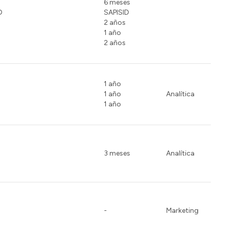
6 meses
D
SAPISID
2 años
1 año
2 años
1 año
1 año
Analítica
1 año
3 meses
Analítica
-
Marketing