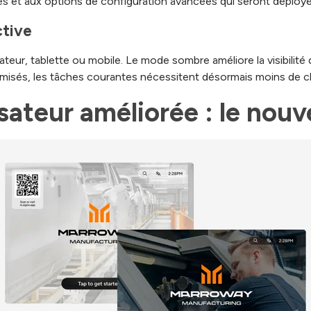
tes et aux options de configuration avancées qui seront déploy
ctive
inateur, tablette ou mobile. Le mode sombre améliore la visibilit
isés, les tâches courantes nécessitent désormais moins de cl
isateur améliorée : le nou