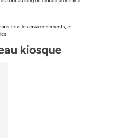
ées tout au long de l'année prochaine.
é dans tous les environnements, et
ics.
veau kiosque