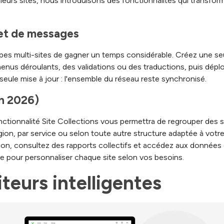
ieurs sites, nous introduisons des fonctionnalités qui transform
et de messages
pes multi-sites de gagner un temps considérable. Créez une se
nus déroulants, des validations ou des traductions, puis déploy
eule mise à jour : l'ensemble du réseau reste synchronisé.
en 2026)
onctionnalité Site Collections vous permettra de regrouper des s
ion, par service ou selon toute autre structure adaptée à votre
ion, consultez des rapports collectifs et accédez aux données de 
aire pour personnaliser chaque site selon vos besoins.
teurs intelligentes