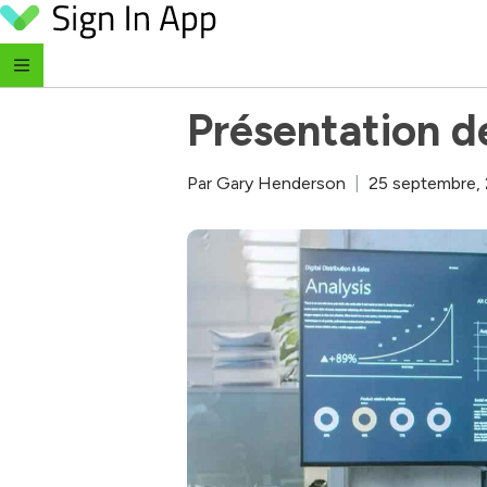
Skip to content
‹ Retour au blog
Présentation d
Par
Gary Henderson
|
25 septembre,