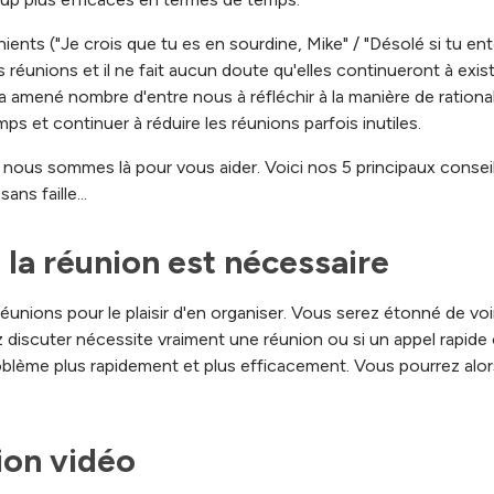
nients ("Je crois que tu es en sourdine, Mike" / "Désolé si tu e
s réunions et il ne fait aucun doute qu'elles continueront à exis
 a amené nombre d'entre nous à réfléchir à la manière de ration
mps et continuer à réduire les réunions parfois inutiles.
 nous sommes là pour vous aider. Voici nos 5 principaux conseils
ns faille...
la réunion est nécessaire
réunions pour le plaisir d'en organiser. Vous serez étonné de vo
discuter nécessite vraiment une réunion ou si un appel rapide
oblème plus rapidement et plus efficacement. Vous pourrez alors
nion vidéo