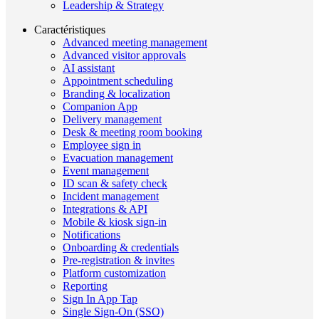
Leadership & Strategy
Caractéristiques
Advanced meeting management
Advanced visitor approvals
AI assistant
Appointment scheduling
Branding & localization
Companion App
Delivery management
Desk & meeting room booking
Employee sign in
Evacuation management
Event management
ID scan & safety check
Incident management
Integrations & API
Mobile & kiosk sign-in
Notifications
Onboarding & credentials
Pre-registration & invites
Platform customization
Reporting
Sign In App Tap
Single Sign-On (SSO)