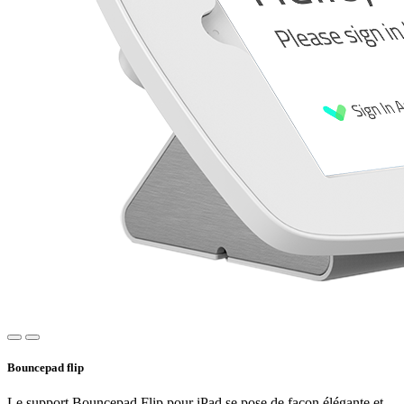
Bouncepad flip
Le support Bouncepad Flip pour iPad se pose de façon élégante et