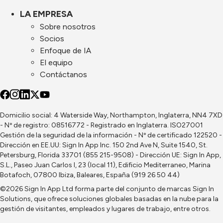
LA EMPRESA
Sobre nosotros
Socios
Enfoque de IA
El equipo
Contáctanos
Domicilio social: 4 Waterside Way, Northampton, Inglaterra, NN4 7XD
- Nº de registro: 08516772 - Registrado en Inglaterra. ISO27001
Gestión de la seguridad de la información - Nº de certificado 122520 -
Dirección en EE.UU: Sign In App Inc. 150 2nd Ave N, Suite 1540, St.
Petersburg, Florida 33701 (855 215-9508) - Dirección UE: Sign In App,
S.L., Paseo Juan Carlos I, 23 (local 11), Edificio Mediterraneo, Marina
Botafoch, 07800 Ibiza, Baleares, España (919 26 50 44)
©2026 Sign In App Ltd forma parte del conjunto de marcas
Sign In
Solutions
, que ofrece soluciones globales basadas en la nube para la
gestión de visitantes, empleados y lugares de trabajo, entre otros.