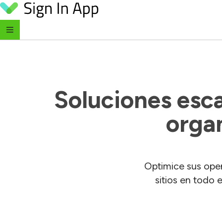
Skip to content
Soluciones esca
orga
Optimice sus oper
sitios en todo 