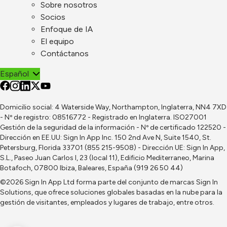
Sobre nosotros
Socios
Enfoque de IA
El equipo
Contáctanos
Español
Domicilio social: 4 Waterside Way, Northampton, Inglaterra, NN4 7XD
- Nº de registro: 08516772 - Registrado en Inglaterra. ISO27001
Gestión de la seguridad de la información - Nº de certificado 122520 -
Dirección en EE.UU: Sign In App Inc. 150 2nd Ave N, Suite 1540, St.
Petersburg, Florida 33701 (855 215-9508) - Dirección UE: Sign In App,
S.L., Paseo Juan Carlos I, 23 (local 11), Edificio Mediterraneo, Marina
Botafoch, 07800 Ibiza, Baleares, España (919 26 50 44)
©2026 Sign In App Ltd forma parte del conjunto de marcas
Sign In
Solutions
, que ofrece soluciones globales basadas en la nube para la
gestión de visitantes, empleados y lugares de trabajo, entre otros.