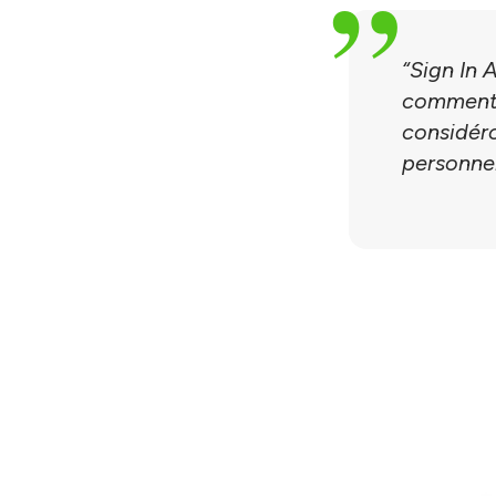
“Sign In 
commentai
considéro
personnel