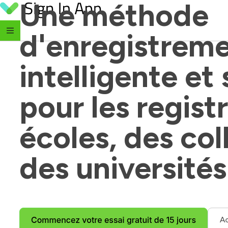
Une méthode 
Skip to content
d'enregistreme
intelligente et 
pour les registr
écoles, des col
des universités