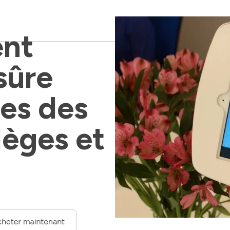
nt 
sûre 
es des 
lèges et 