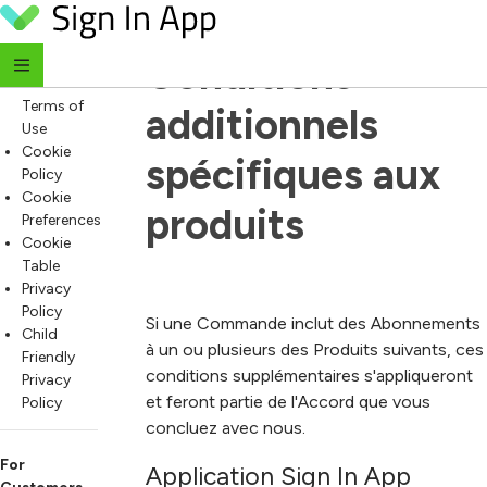
Termes et 
Skip to content
For
Everyone
Conditions 
Website
Terms of
additionnels 
Use
Cookie
spécifiques aux 
Policy
Cookie
produits
Preferences
Cookie
Table
Privacy
Policy
Si une Commande inclut des Abonnements
Child
à un ou plusieurs des Produits suivants, ces
Friendly
conditions supplémentaires s'appliqueront
Privacy
et feront partie de l'Accord que vous
Policy
concluez avec nous.
For
Application Sign In App