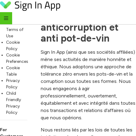
Déclaration de 
Skip to content
For
Everyone
politique 
Website
anticorruption et 
Terms of
anti pot-de-vin
Use
Cookie
Policy
Sign In App (ainsi que ses sociétés affiliées)
Cookie
mène ses activités de manière honnête et
Preferences
éthique. Nous adoptons une approche de
Cookie
tolérance zéro envers les pots-de-vin et la
Table
Privacy
corruption sous toutes ses formes. Nous
Policy
nous engageons à agir
Child
professionnellement, ouvertement,
Friendly
équitablement et avec intégrité dans toutes
Privacy
nos transactions et relations d'affaires où
Policy
que nous opérions.
Nous restons liés par les lois de toutes les
For