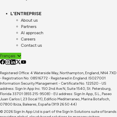
L'ENTREPRISE
About us
Partners
AI approach
Careers
Contact us
Français
Registered Office: 4 Waterside Way, Northampton, England, NN4 7XD
- Registration No: 08516772 - Registered in England. ISO27001
Information Security Management - Certificate No. 122520 - US
address: Sign In App Inc. 150 2nd Ave N, Suite 1540, St. Petersburg,
Florida 33701 (855 215-9508) - EU address: Sign In App, S.L., Paseo
Juan Carlos I, 23 (local 11), Edificio Mediterraneo, Marina Botafoch,
07800 Ibiza, Baleares, España (919 26 50 44)
© 2026 Sign In App Ltd is part of the
Sign In Solutions
suite of brands
providing global, cloud-based solutions to manage visitors,