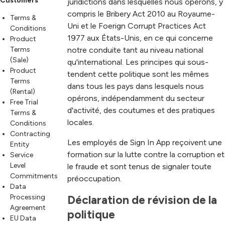
Customers
juridictions dans lesquelles nous opérons, y
compris le Bribery Act 2010 au Royaume-
Terms &
Uni et le Foerign Corrupt Practices Act
Conditions
1977 aux États-Unis, en ce qui concerne
Product
Terms
notre conduite tant au niveau national
(Sale)
qu'international. Les principes qui sous-
Product
tendent cette politique sont les mêmes
Terms
dans tous les pays dans lesquels nous
(Rental)
opérons, indépendamment du secteur
Free Trial
d'activité, des coutumes et des pratiques
Terms &
locales.
Conditions
Contracting
Les employés de Sign In App reçoivent une
Entity
formation sur la lutte contre la corruption et
Service
Level
le fraude et sont tenus de signaler toute
Commitments
préoccupation.
Data
Processing
Déclaration de révision de la 
Agreement
politique
EU Data