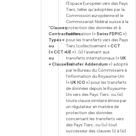
l’Espace Européen vers des Pays
Tiers, telles qu’adoptées par la
Commission européenne et le
Commissariat fédéral suisse à la
"
Clauses
protection des données et à
Contractuelles
l’information («
Swiss FDPIC
»)
Types »
pour les transferts vers des Pays
ou
Tiers (collectivement «
CCT
(« CCT »
UE
») ; (ii) l’avenant aux
ou
transferts internationaux («
UK
« Clauses »
Transfer Addendum
"
») adopté
par le Bureau du Commissaire à
l’information du Royaume-Uni
(«
UK ICO
») pour les transferts
de données depuis le Royaume-
Uni vers des Pays Tiers ; ou (iii)
toute clause similaire émise par
un régulateur en matière de
protection des données
concernant les transferts vers
des Pays Tiers ; ou (iv) tout
successeur des clauses (i) à (iii).