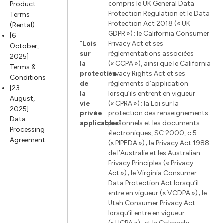
compris le UK General Data
Product
Protection Regulation et le Data
Terms
Protection Act 2018 (« UK
(Rental)
GDPR ») ; le California Consumer
[6
“
Lois
Privacy Act et ses
October,
sur
réglementations associées
2025]
la
(« CCPA »), ainsi que le California
Terms &
protection
Privacy Rights Act et ses
Conditions
de
règlements d’application
[23
la
lorsqu’ils entrent en vigueur
August,
vie
(« CPRA ») ; la Loi sur la
2025]
privée
protection des renseignements
Data
applicables
personnels et les documents
”
Processing
électroniques, SC 2000, c.5
Agreement
(« PIPEDA ») ; la Privacy Act 1988
de l’Australie et les Australian
Privacy Principles (« Privacy
Act ») ; le Virginia Consumer
Data Protection Act lorsqu’il
entre en vigueur (« VCDPA ») ; le
Utah Consumer Privacy Act
lorsqu’il entre en vigueur
(« UCPA ») ; et le Colorado