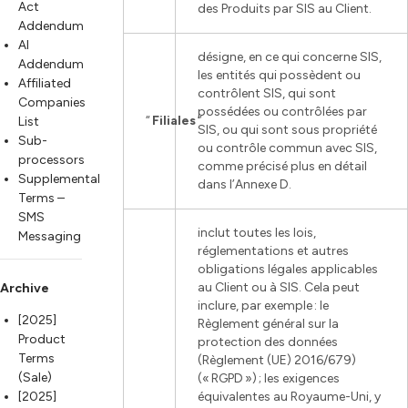
Act
des Produits par SIS au Client.
Addendum
AI
désigne, en ce qui concerne SIS,
Addendum
les entités qui possèdent ou
Affiliated
contrôlent SIS, qui sont
Companies
possédées ou contrôlées par
“
Filiales
”
List
SIS, ou qui sont sous propriété
Sub-
ou contrôle commun avec SIS,
processors
comme précisé plus en détail
Supplemental
dans l’Annexe D.
Terms –
SMS
inclut toutes les lois,
Messaging
réglementations et autres
obligations légales applicables
au Client ou à SIS. Cela peut
Archive
inclure, par exemple : le
[2025]
Règlement général sur la
Product
protection des données
Terms
(Règlement (UE) 2016/679)
(Sale)
(« RGPD ») ; les exigences
[2025]
équivalentes au Royaume-Uni, y