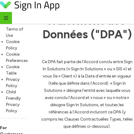
Accord sur le 
Skip to content
For
Everyone
Traitement des 
Website
Terms of
Données ("DPA")
Use
Cookie
Policy
Cookie
Preferences
Ce DPA fait partie de l’Accord conclu entre Sign
Cookie
In Solutions (« Sign In Solutions » ou « SIS ») et
Table
vous (le « Client ») à la Date d’entrée en vigueur
Privacy
(telle que définie dans l’Accord). « Sign In
Policy
Solutions » désigne l’entité avec laquelle vous
Child
avez conclu l’Accord et « nous » ou « notre »
Friendly
Privacy
désigne Sign In Solutions, et toutes les
Policy
références à l’Accord incluront ce DPA (y
compris les Clauses Contractuelles Types, telles
que définies ci-dessous).
For