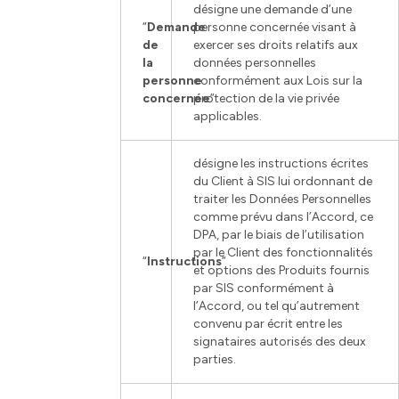
désigne une demande d’une
“
Demande
personne concernée visant à
de
exercer ses droits relatifs aux
la
données personnelles
personne
conformément aux Lois sur la
concernée
protection de la vie privée
”
applicables.
désigne les instructions écrites
du Client à SIS lui ordonnant de
traiter les Données Personnelles
comme prévu dans l’Accord, ce
DPA, par le biais de l’utilisation
par le Client des fonctionnalités
“
Instructions
”
et options des Produits fournis
par SIS conformément à
l’Accord, ou tel qu’autrement
convenu par écrit entre les
signataires autorisés des deux
parties.